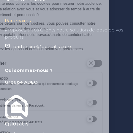
Sur notre site nous utilisons les cookies pour mesurer notre audience,
entretenir la relation avec vous et vous adresser de temps à autre du
contenu pertinent et personnalisé.
Partenaires
Pour plus de détails sur nos cookies, vous pouvez consulter notre
charte de confidentialité des données :
Proposez à vos Clients notre solution de pose de vos
https://www.quotatis.fr/conseils-travaux/charte-de-confidentialite-
produits :
donnees/
partenaire@quotatis.com
Sélectionnez les options ci-dessous selon vos préférences.
Tout cocher
Qui sommes-nous ?
Axeptio
Groupe ADEO
Préférences de l’utilisateur en ce qui concerne le stockage
des cookies.
Permet de connaitre la préférence d'acceptation des cookies pour l'
Facebook Pixel
?
Identifie les visiteurs de Facebook.
Permet de suivre les actions du visiteur sur le site web, et de voir
Bazaarvoice
?
Utilisé pour réaliser des A/B tests