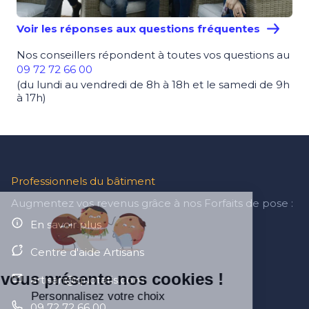
Voir les réponses aux questions fréquentes
Nos conseillers répondent à toutes vos questions au
09 72 72 66 00
(du lundi au vendredi de 8h à 18h et le samedi de 9h
à 17h)
Professionnels du bâtiment
Augmentez vos revenus grâce à nos Forfaits de pose :
En savoir plus
Centre d'aide Artisans
On vous présente nos cookies !
artisan@quotatis.com
Personnalisez votre choix
09 72 72 66 00